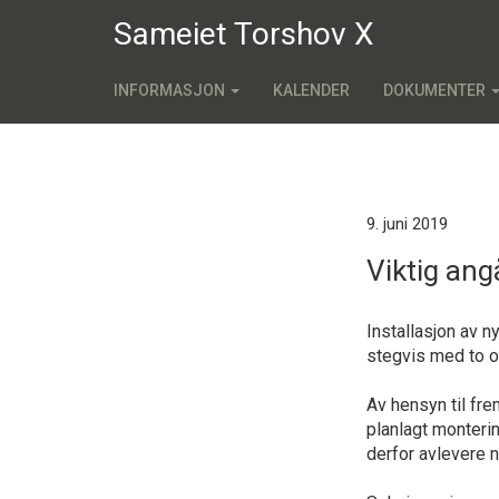
Sameiet Torshov X
INFORMASJON
KALENDER
DOKUMENTER
9. juni 2019
Viktig ang
Installasjon av ny
stegvis med to og
Av hensyn til fre
planlagt monteri
derfor avlevere n