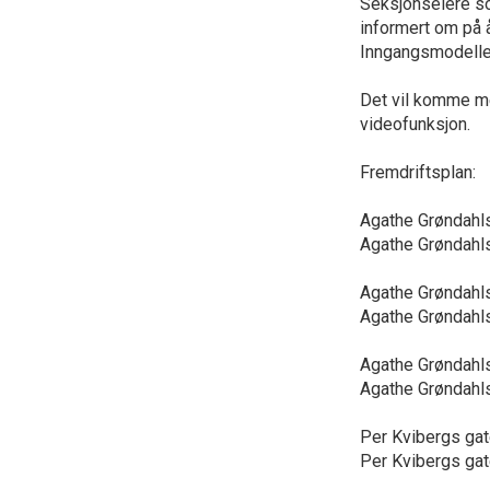
Seksjonseiere so
informert om på 
Inngangsmodellen
Det vil komme m
videofunksjon.
Fremdriftsplan:
Agathe Grøndahls
Agathe Grøndahls
Agathe Grøndahls
Agathe Grøndahls
Agathe Grøndahls
Agathe Grøndahls
Per Kvibergs gat
Per Kvibergs gat