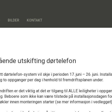
BILDER
KONTAKT
ående utskifting dørtelefon
tt dørtelefon-system vil skje i perioden 17. juni – 26. juni. Install
 to oppganger per dag i henhold til fremdriftsplanen under.
mdriften er det viktig at det er tilgang til ALLE leiligheter i opp
ng. Beboere som ikke kan være tilstede på installasjonsdagen fo
økler innen monteringen starter (se mer informasjon i vedlegget)