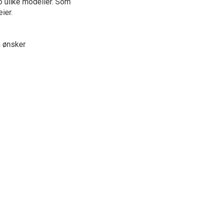
o ulike modeller. Som
ier.
m ønsker