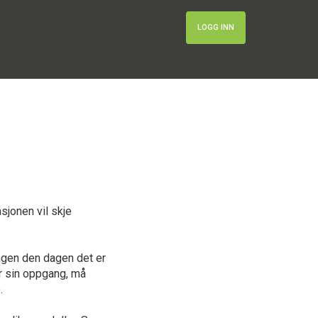
LOGG INN
asjonen vil skje
gangen den dagen det er
r sin oppgang, må
.